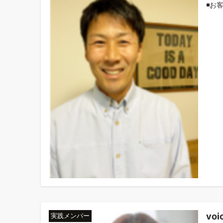
◾️お
vo
実践メンバー