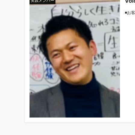
Vo
実践メンバー
◾️