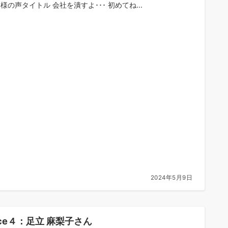
客様の声タイトル 会社を潰すよ･･･ 初めてね...
2024年5月9日
ice４：足立 麻梨子さん