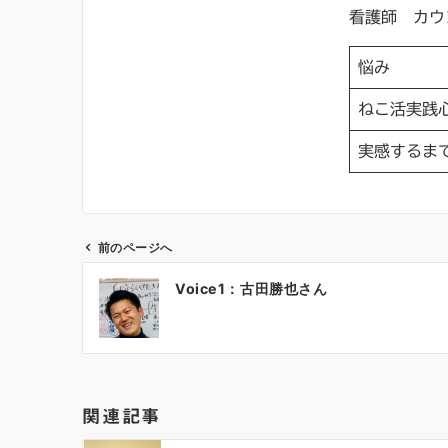
看護師 カウ
悩み
ねこ活実践
実感するま
前のページへ
投
Voice1：古田勝也さん
稿
ナ
ビ
ゲ
ー
関連記事
シ