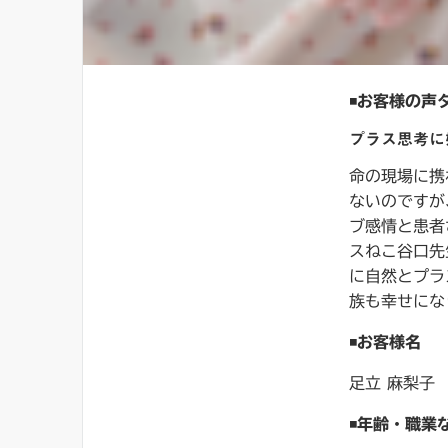
◾️
お客様の声
プラス思考に
命の現場に携
ないのですが
ブ感情と患者
スねこ谷口先
に自然とプラ
族も幸せにな
◾️
お客様名
足立 麻梨子
◾️
年齢・職業